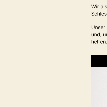
Wir als
Schle
Unser 
und, u
helfen