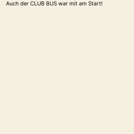
Auch der CLUB BUS war mit am Start!
Christian und Nico haben ein paar sehr coole
Rap Songs vorgetragen und die Bustüren für
alle Interessierten geöffnet! Herzlichen Dank für
Euren Einsatz, ihr habt die Party mit Euren
Liveacts sehr bereichert