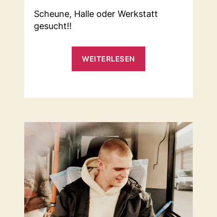
Scheune, Halle oder Werkstatt
gesucht!!
„Wir
WEITERLESEN
suchen
einen
Platz
für
den
Club-
Bus“