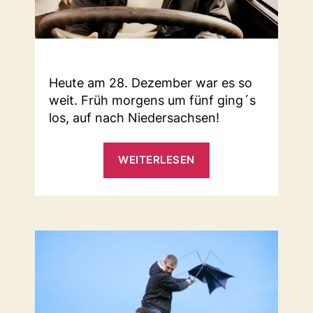
Heute am 28. Dezember war es so
weit. Früh morgens um fünf ging´s
los, auf nach Niedersachsen!
„Wir
WEITERLESEN
holen
den
Bus!“