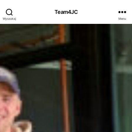
Team4JC
Wyszukaj
Menu