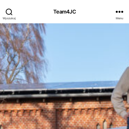
Team4JC
Wyszukaj
Menu