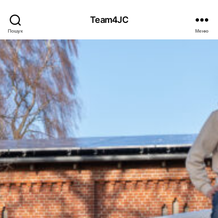
Team4JC
Пошук
Меню