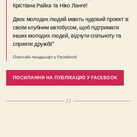
Крістіана Райха та Ніко Ланге!
Двоє молодих людей мають чудовий проект зі
своїм клубним автобусом, щоб підтримати
інших молодих людей, відчути спільноту та
сприяти дружбі!”
Освітній ландшафт у Facebook
ПОСИЛАННЯ НА ПУБЛІКАЦІЮ У FACEBOOK
←
Освітній ландшафт
→
Відвідування воркшопу