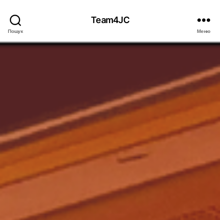
Team4JC
Пошук
Меню