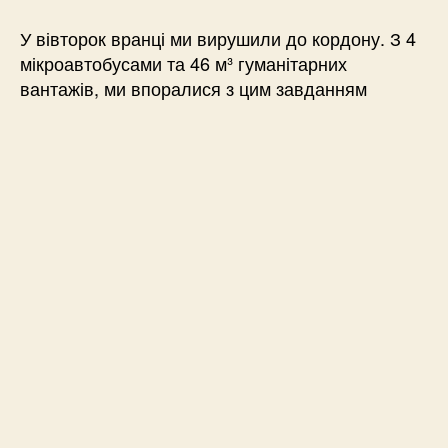
У вівторок вранці ми вирушили до кордону. З 4
мікроавтобусами та 46 м³ гуманітарних
вантажів, ми впоралися з цим завданням
просто чудово! Потім ми всією командою
передали 46 м³ продуктів харчування, одягу,
засобів гігієни та медичних препаратів
українцям в Україні, з якими ми вже
познайомилися особисто.