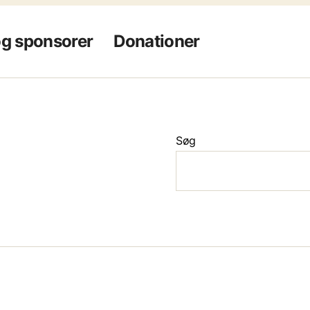
og sponsorer
Donationer
Søg