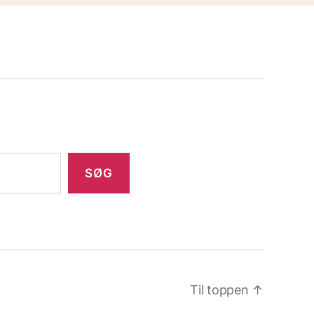
SØG
Til toppen
↑