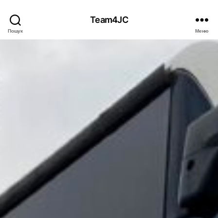
Team4JC
Пошук
Меню