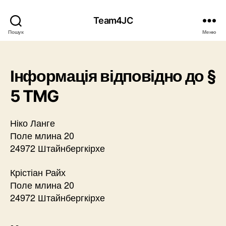
Team4JC
Пошук
Меню
Інформація відповідно до §
5 TMG
Ніко Ланге
Поле млина 20
24972 Штайнбергкірхе
Крістіан Райх
Поле млина 20
24972 Штайнбергкірхе